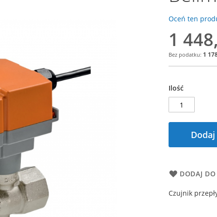
Oceń ten produ
1 448,
Special
Price
1 178
Ilość
Dodaj
DODAJ DO
Czujnik przepły