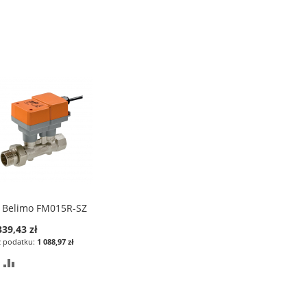
Belimo FM015R-SZ
Dodaj
do
cial
339,43 zł
koszyka
ce
1 088,97 zł
DODAJ
PORÓWNAJ
DO
LISTY
ŻYCZEŃ