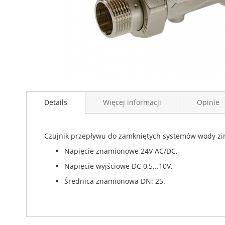
Przejdź
na
Details
Więcej informacji
Opinie
początek
galerii
Czujnik przepływu do zamkniętych systemów wody zim
Napięcie znamionowe 24V AC/DC,
Napięcie wyjściowe DC 0,5...10V,
Średnica znamionowa DN: 25.