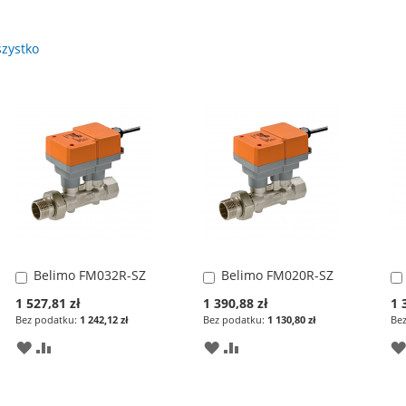
zystko
Belimo FM032R-SZ
Belimo FM020R-SZ
Dodaj
Dodaj
do
do
Special
Special
Spe
1 527,81 zł
1 390,88 zł
1 
koszyka
koszyka
Price
Price
Pri
1 242,12 zł
1 130,80 zł
DODAJ
PORÓWNAJ
DODAJ
PORÓWNAJ
DO
DO
LISTY
LISTY
ŻYCZEŃ
ŻYCZEŃ