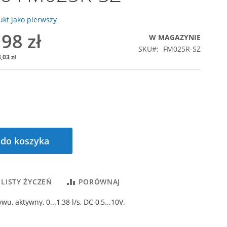
kt jako pierwszy
98 zł
W MAGAZYNIE
SKU
FM025R-SZ
,03 zł
 do koszyka
 LISTY ŻYCZEŃ
PORÓWNAJ
wu, aktywny, 0...1,38 l/s, DC 0,5...10V.