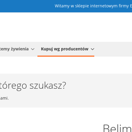
Witamy w sklepie internetowym firmy
temy żywienia
Kupuj wg producentów
którego szukasz?
nami.
Beli