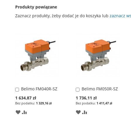
Produkty powiązane
Zaznacz produkty, żeby dodać je do koszyka lub
zaznacz ws
Belimo FM040R-SZ
Belimo FM050R-SZ
Dodaj
Dodaj
do
do
Special
Special
1 634,87 zł
1 736,11 zł
koszyka
koszyka
Price
Price
1 329,16 zł
1 411,47 zł
DODAJ
PORÓWNAJ
DODAJ
PORÓWNAJ
DO
DO
LISTY
LISTY
ŻYCZEŃ
ŻYCZEŃ