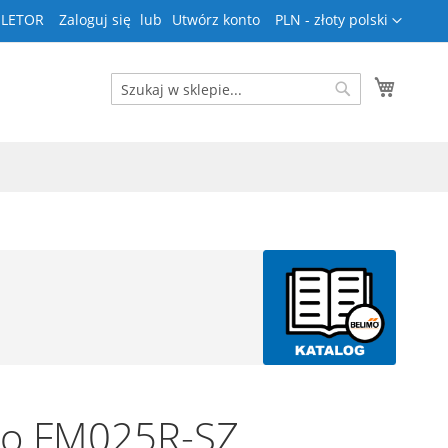
Waluta
 ELETOR
Zaloguj się
Utwórz konto
PLN - złoty polski
Mój kos
Search
Search
mo FM025R-SZ