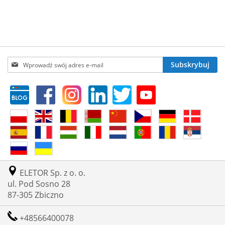
DO
LISTY
ŻYCZEŃ
Subskrybuj
Subskrybuj
nasz
newsletter:
ELETOR Sp. z o. o.
ul. Pod Sosno 28
87-305 Zbiczno
+48566400078