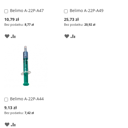
Belimo A-22P-A47
Belimo A-22P-A49
Dodaj
Dodaj
do
do
Special
Special
10,79 zł
25,73 zł
koszyka
koszyka
Price
Price
8,77 zł
20,92 zł
DODAJ
PORÓWNAJ
DODAJ
PORÓWNAJ
DO
DO
LISTY
LISTY
ŻYCZEŃ
ŻYCZEŃ
Belimo A-22P-A44
Dodaj
do
Special
9,13 zł
koszyka
Price
7,42 zł
DODAJ
PORÓWNAJ