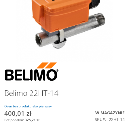
Przejdź
na
początek
galerii
Belimo 22HT-14
Oceń ten produkt jako pierwszy
400,01 zł
Special
W MAGAZYNIE
Price
SKU
22HT-14
325,21 zł