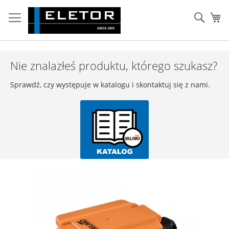
Przejdź
do
Sear
Mó
treści
Nie znalazłeś produktu, którego szukasz?
Sprawdź, czy występuje w katalogu i skontaktuj się z nami.
Przejdź
na
koniec
galerii